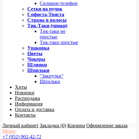
Силикон-телефон
Сетки на пучок
Софиста-Твиста
Стразы в волосы
Тик-Таки (чпоки)
Тик-таки не
простые
Тик-таки простые
Упаковка
Цветы
Чокеры
Шляпки
Шпильки
"Закрутки"
Шпильки
Хиты
Новинки
Распродажа
Информация
Оплата и доставка
Контакты
Личный кабинет
Закладки (0)
Корзина
Оформление заказа
Меню
+7 (952) 902-42-72