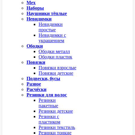
Мех
Наборы
Наушники тёплые
Невидимки
Невидимки
простые
Невидимки с
украшением
Ободки
Ободки металл
Ободки пластик
Повязки
Повязки взрослые
Повязки детские
Подвески, бусы
Разное
Расчёски
Резинки для волос
Резинки
пакетные
Резинки детские
Резинки с
пластиком
Резинки текстиль
Резинки тонкие