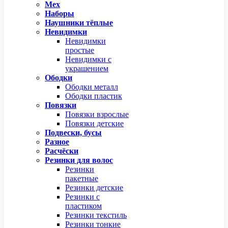
Мех
Наборы
Наушники тёплые
Невидимки
Невидимки
простые
Невидимки с
украшением
Ободки
Ободки металл
Ободки пластик
Повязки
Повязки взрослые
Повязки детские
Подвески, бусы
Разное
Расчёски
Резинки для волос
Резинки
пакетные
Резинки детские
Резинки с
пластиком
Резинки текстиль
Резинки тонкие