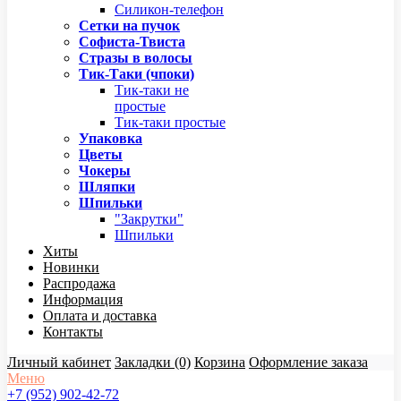
Силикон-телефон
Сетки на пучок
Софиста-Твиста
Стразы в волосы
Тик-Таки (чпоки)
Тик-таки не
простые
Тик-таки простые
Упаковка
Цветы
Чокеры
Шляпки
Шпильки
"Закрутки"
Шпильки
Хиты
Новинки
Распродажа
Информация
Оплата и доставка
Контакты
Личный кабинет
Закладки (0)
Корзина
Оформление заказа
Меню
+7 (952) 902-42-72