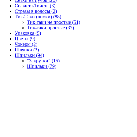
Сетки на пучок (22)
Софиста-Твиста (3)
Стразы в волосы (2)
Тик-Таки (чпоки) (88)
Тик-таки не простые (51)
Тик-таки простые (37)
Упаковка (5)
Цветы (9)
Чокеры (2)
Шляпки (3)
Шпильки (94)
"Закрутки" (15)
Шпильки (79)