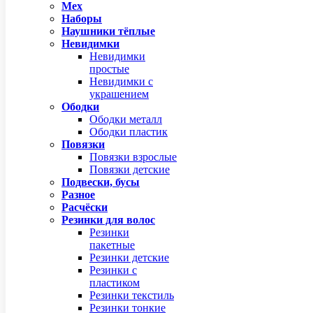
Мех
Наборы
Наушники тёплые
Невидимки
Невидимки
простые
Невидимки с
украшением
Ободки
Ободки металл
Ободки пластик
Повязки
Повязки взрослые
Повязки детские
Подвески, бусы
Разное
Расчёски
Резинки для волос
Резинки
пакетные
Резинки детские
Резинки с
пластиком
Резинки текстиль
Резинки тонкие