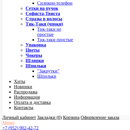
Силикон-телефон
Сетки на пучок
Софиста-Твиста
Стразы в волосы
Тик-Таки (чпоки)
Тик-таки не
простые
Тик-таки простые
Упаковка
Цветы
Чокеры
Шляпки
Шпильки
"Закрутки"
Шпильки
Хиты
Новинки
Распродажа
Информация
Оплата и доставка
Контакты
Личный кабинет
Закладки (0)
Корзина
Оформление заказа
Меню
+7 (952) 902-42-72