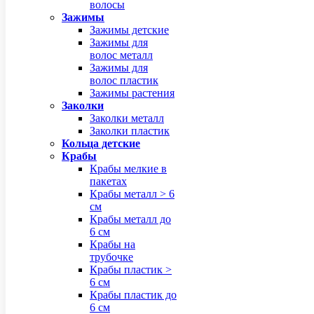
волосы
Зажимы
Зажимы детские
Зажимы для
волос металл
Зажимы для
волос пластик
Зажимы растения
Заколки
Заколки металл
Заколки пластик
Кольца детские
Крабы
Крабы мелкие в
пакетах
Крабы металл > 6
см
Крабы металл до
6 см
Крабы на
трубочке
Крабы пластик >
6 см
Крабы пластик до
6 см