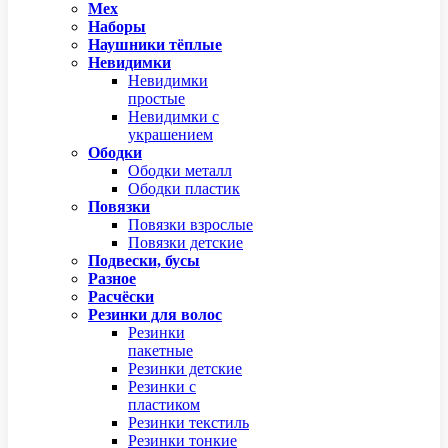
Мех
Наборы
Наушники тёплые
Невидимки
Невидимки
простые
Невидимки с
украшением
Ободки
Ободки металл
Ободки пластик
Повязки
Повязки взрослые
Повязки детские
Подвески, бусы
Разное
Расчёски
Резинки для волос
Резинки
пакетные
Резинки детские
Резинки с
пластиком
Резинки текстиль
Резинки тонкие