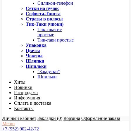
Силикон-телефон
Сетки на пучок
Софиста-Твиста
Стразы в волосы
Тик-Таки (чпоки)
Тик-таки не
простые
Тик-таки простые
Упаковка
Цветы
Чокеры
Шляпки
Шпильки
"Закрутки"
Шпильки
Хиты
Новинки
Распродажа
Информация
Оплата и доставка
Контакты
Личный кабинет
Закладки (0)
Корзина
Оформление заказа
Меню
+7 (952) 902-42-72