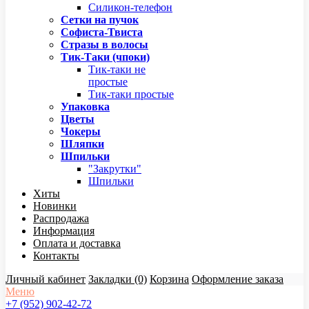
Силикон-телефон
Сетки на пучок
Софиста-Твиста
Стразы в волосы
Тик-Таки (чпоки)
Тик-таки не
простые
Тик-таки простые
Упаковка
Цветы
Чокеры
Шляпки
Шпильки
"Закрутки"
Шпильки
Хиты
Новинки
Распродажа
Информация
Оплата и доставка
Контакты
Личный кабинет
Закладки (0)
Корзина
Оформление заказа
Меню
+7 (952) 902-42-72