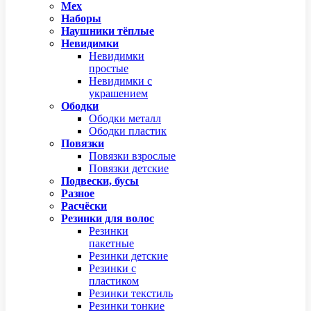
Мех
Наборы
Наушники тёплые
Невидимки
Невидимки
простые
Невидимки с
украшением
Ободки
Ободки металл
Ободки пластик
Повязки
Повязки взрослые
Повязки детские
Подвески, бусы
Разное
Расчёски
Резинки для волос
Резинки
пакетные
Резинки детские
Резинки с
пластиком
Резинки текстиль
Резинки тонкие