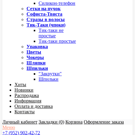
Силикон-телефон
Сетки на пучок
Софиста-Твиста
Стразы в волосы
Тик-Таки (чпоки)
Тик-таки не
простые
Тик-таки простые
Упаковка
Цветы
Чокеры
Шляпки
Шпильки
"Закрутки"
Шпильки
Хиты
Новинки
Распродажа
Информация
Оплата и доставка
Контакты
Личный кабинет
Закладки (0)
Корзина
Оформление заказа
Меню
+7 (952) 902-42-72