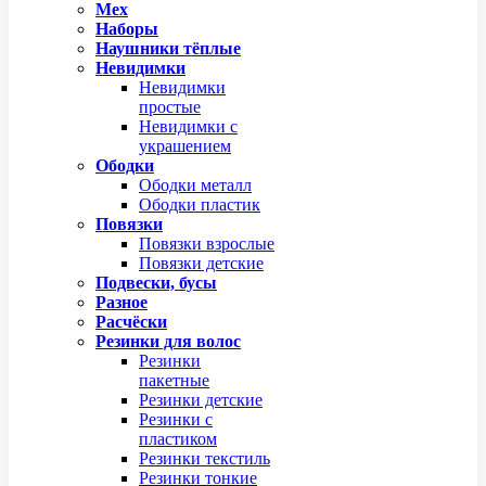
Мех
Наборы
Наушники тёплые
Невидимки
Невидимки
простые
Невидимки с
украшением
Ободки
Ободки металл
Ободки пластик
Повязки
Повязки взрослые
Повязки детские
Подвески, бусы
Разное
Расчёски
Резинки для волос
Резинки
пакетные
Резинки детские
Резинки с
пластиком
Резинки текстиль
Резинки тонкие