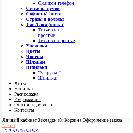
Силикон-телефон
Сетки на пучок
Софиста-Твиста
Стразы в волосы
Тик-Таки (чпоки)
Тик-таки не
простые
Тик-таки простые
Упаковка
Цветы
Чокеры
Шляпки
Шпильки
"Закрутки"
Шпильки
Хиты
Новинки
Распродажа
Информация
Оплата и доставка
Контакты
Личный кабинет
Закладки (0)
Корзина
Оформление заказа
Меню
+7 (952) 902-42-72