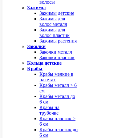
волосы
Зажимы
Зажимы детские
Зажимы для
волос металл
Зажимы для
волос пластик
Зажимы растения
Заколки
Заколки металл
Заколки пластик
Кольца детские
Крабы
Крабы мелкие в
пакетах
Крабы металл > 6
см
Крабы металл до
6 см
Крабы на
трубочке
Крабы пластик >
6 см
Крабы пластик до
6 см