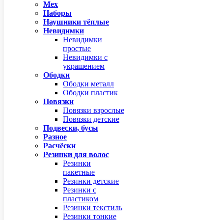
Мех
Наборы
Наушники тёплые
Невидимки
Невидимки
простые
Невидимки с
украшением
Ободки
Ободки металл
Ободки пластик
Повязки
Повязки взрослые
Повязки детские
Подвески, бусы
Разное
Расчёски
Резинки для волос
Резинки
пакетные
Резинки детские
Резинки с
пластиком
Резинки текстиль
Резинки тонкие