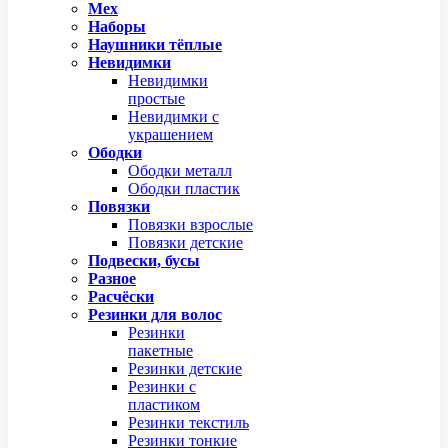
Мех
Наборы
Наушники тёплые
Невидимки
Невидимки
простые
Невидимки с
украшением
Ободки
Ободки металл
Ободки пластик
Повязки
Повязки взрослые
Повязки детские
Подвески, бусы
Разное
Расчёски
Резинки для волос
Резинки
пакетные
Резинки детские
Резинки с
пластиком
Резинки текстиль
Резинки тонкие