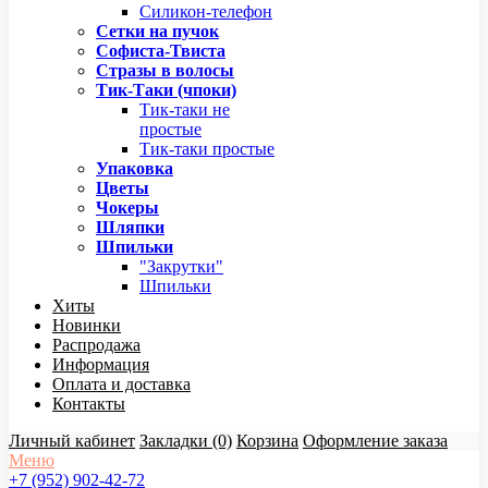
Силикон-телефон
Сетки на пучок
Софиста-Твиста
Стразы в волосы
Тик-Таки (чпоки)
Тик-таки не
простые
Тик-таки простые
Упаковка
Цветы
Чокеры
Шляпки
Шпильки
"Закрутки"
Шпильки
Хиты
Новинки
Распродажа
Информация
Оплата и доставка
Контакты
Личный кабинет
Закладки (0)
Корзина
Оформление заказа
Меню
+7 (952) 902-42-72