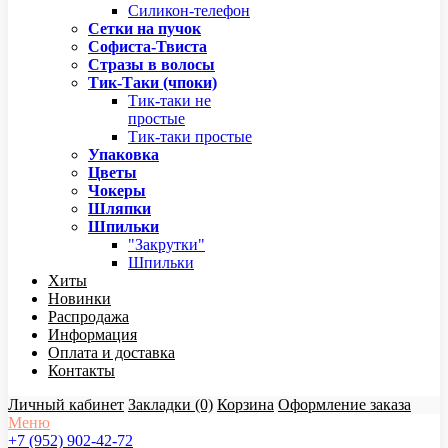
Силикон-телефон
Сетки на пучок
Софиста-Твиста
Стразы в волосы
Тик-Таки (чпоки)
Тик-таки не
простые
Тик-таки простые
Упаковка
Цветы
Чокеры
Шляпки
Шпильки
"Закрутки"
Шпильки
Хиты
Новинки
Распродажа
Информация
Оплата и доставка
Контакты
Личный кабинет
Закладки (0)
Корзина
Оформление заказа
Меню
+7 (952) 902-42-72