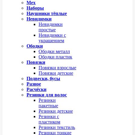
Мех
Наборы
Наушники тёплые
Невидимки
Невидимки
простые
Невидимки с
украшением
Ободки
Ободки металл
Ободки пластик
Повязки
Повязки взрослые
Повязки детские
Подвески, бусы
Разное
Расчёски
Резинки для волос
Резинки
пакетные
Резинки детские
Резинки с
пластиком
Резинки текстиль
Резинки тонкие