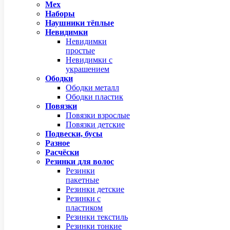
Мех
Наборы
Наушники тёплые
Невидимки
Невидимки
простые
Невидимки с
украшением
Ободки
Ободки металл
Ободки пластик
Повязки
Повязки взрослые
Повязки детские
Подвески, бусы
Разное
Расчёски
Резинки для волос
Резинки
пакетные
Резинки детские
Резинки с
пластиком
Резинки текстиль
Резинки тонкие