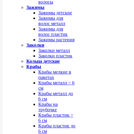
волосы
Зажимы
Зажимы детские
Зажимы для
волос металл
Зажимы для
волос пластик
Зажимы растения
Заколки
Заколки металл
Заколки пластик
Кольца детские
Крабы
Крабы мелкие в
пакетах
Крабы металл > 6
см
Крабы металл до
6 см
Крабы на
трубочке
Крабы пластик >
6 см
Крабы пластик до
6 см