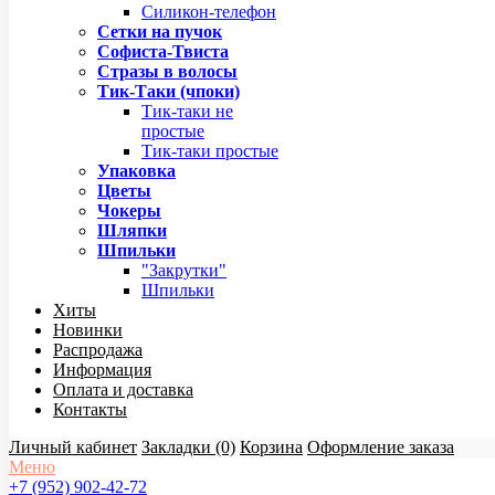
Силикон-телефон
Сетки на пучок
Софиста-Твиста
Стразы в волосы
Тик-Таки (чпоки)
Тик-таки не
простые
Тик-таки простые
Упаковка
Цветы
Чокеры
Шляпки
Шпильки
"Закрутки"
Шпильки
Хиты
Новинки
Распродажа
Информация
Оплата и доставка
Контакты
Личный кабинет
Закладки (0)
Корзина
Оформление заказа
Меню
+7 (952) 902-42-72