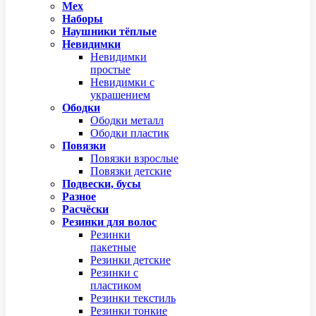
Мех
Наборы
Наушники тёплые
Невидимки
Невидимки
простые
Невидимки с
украшением
Ободки
Ободки металл
Ободки пластик
Повязки
Повязки взрослые
Повязки детские
Подвески, бусы
Разное
Расчёски
Резинки для волос
Резинки
пакетные
Резинки детские
Резинки с
пластиком
Резинки текстиль
Резинки тонкие