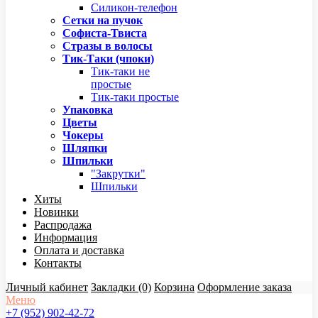
Силикон-телефон
Сетки на пучок
Софиста-Твиста
Стразы в волосы
Тик-Таки (чпоки)
Тик-таки не
простые
Тик-таки простые
Упаковка
Цветы
Чокеры
Шляпки
Шпильки
"Закрутки"
Шпильки
Хиты
Новинки
Распродажа
Информация
Оплата и доставка
Контакты
Личный кабинет
Закладки (0)
Корзина
Оформление заказа
Меню
+7 (952) 902-42-72