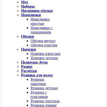
Мех
Наборы
Наушники тёплые
Невидимки
Невидимки
простые
Невидимки с
украшением
Ободки
Ободки металл
Ободки пластик
Повязки
Повязки взрослые
Повязки детские
Подвески, бусы
Разное
Расчёски
Резинки для волос
Резинки
пакетные
Резинки детские
Резинки с
пластиком
Резинки текстиль
Резинки тонкие