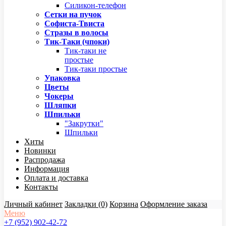
Силикон-телефон
Сетки на пучок
Софиста-Твиста
Стразы в волосы
Тик-Таки (чпоки)
Тик-таки не
простые
Тик-таки простые
Упаковка
Цветы
Чокеры
Шляпки
Шпильки
"Закрутки"
Шпильки
Хиты
Новинки
Распродажа
Информация
Оплата и доставка
Контакты
Личный кабинет
Закладки (0)
Корзина
Оформление заказа
Меню
+7 (952) 902-42-72