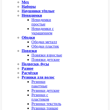
Мех
Наборы
Наушники тёплые
Невидимки
Невидимки
простые
Невидимки с
украшением
Ободки
Ободки металл
Ободки пластик
Повязки
Повязки взрослые
Повязки детские
Подвески, бусы
Разное
Расчёски
Резинки для волос
Резинки
пакетные
Резинки детские
Резинки с
пластиком
Резинки текстиль
Резинки тонкие