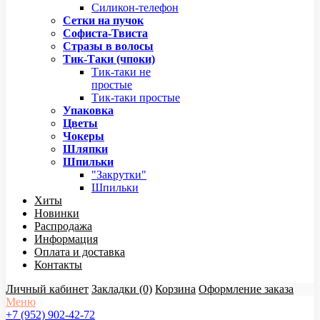
Силикон-телефон
Сетки на пучок
Софиста-Твиста
Стразы в волосы
Тик-Таки (чпоки)
Тик-таки не
простые
Тик-таки простые
Упаковка
Цветы
Чокеры
Шляпки
Шпильки
"Закрутки"
Шпильки
Хиты
Новинки
Распродажа
Информация
Оплата и доставка
Контакты
Личный кабинет
Закладки (0)
Корзина
Оформление заказа
Меню
+7 (952) 902-42-72